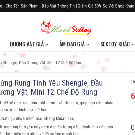
o - Che Tên Sản Phẩm - Bảo Mật Thông Tin | Giảm Giá 50% So Với Shop Khác
DƯƠNG VẬT GIẢ
ÂM ĐẠO GIẢ
SEXTOY KHÁC
u Shengle, Đầu Dương Vật, Mini 12 Chế Độ Rung
rứng Rung Tình Yêu Shengle, Đầu
Th
ương Vật, Mini 12 Chế Độ Rung
Thiết kế cục rung như một dương vật thu nhỏ, giúp bạn cảm nhận
c sự kích thích thực tế hơn.
Chất liệu nhựa mềm mại, kháng khuẩn cao.
C
Trứng rung tình yêu này nằm ở phần trung cấp, dành cho các bạn
n thử nhiều tính năng và độ sướng mạnh hơn.