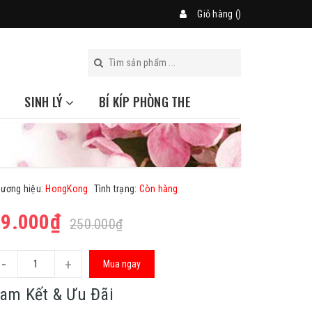
Giỏ hàng (
)
SINH LÝ
BÍ KÍP PHÒNG THE
ương hiệu:
HongKong
Tình trạng:
Còn hàng
69.000₫
250.000₫
-
+
Mua ngay
am Kết & Ưu Đãi