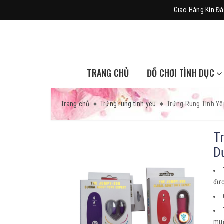
Giao Hàng Kín Đá
TRANG CHỦ
ĐỒ CHƠI TÌNH DỤC
Trang chủ
Trứng rung tình yêu
Trứng Rung Tình Yê
T
D
đượ
muố