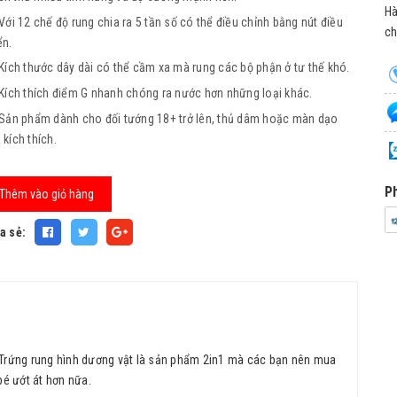
Hà
Với 12 chế độ rung chia ra 5 tần số có thể điều chỉnh bằng nút điều
ch
ển.
Kích thước dây dài có thể cầm xa mà rung các bộ phận ở tư thế khó.
Kích thích điểm G nhanh chóng ra nước hơn những loại khác.
Sản phẩm dành cho đối tướng 18+ trở lên, thủ dâm hoặc màn dạo
 kích thích.
P
Thêm vào giỏ hàng
a sẻ:
t. Trứng rung hình dương vật là sản phẩm 2in1 mà các bạn nên mua
bé ướt át hơn nữa.