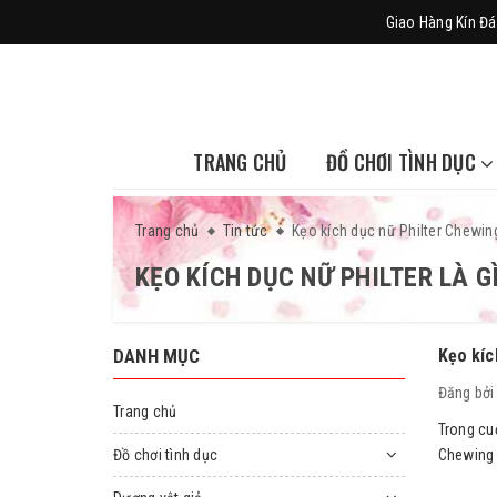
Giao Hàng Kín Đá
TRANG CHỦ
ĐỒ CHƠI TÌNH DỤC
Trang chủ
Tin tức
Kẹo kích dục nữ Philter Chewin
KẸO KÍCH DỤC NỮ PHILTER LÀ G
DANH MỤC
Kẹo kíc
Đăng bở
Trang chủ
Trong cuộ
Đồ chơi tình dục
Chewing 