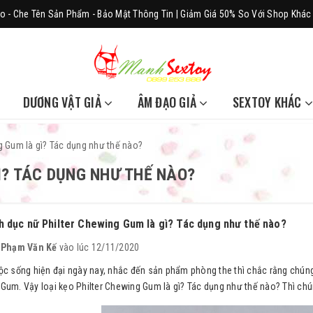
o - Che Tên Sản Phẩm - Bảo Mật Thông Tin | Giảm Giá 50% So Với Shop Khác
DƯƠNG VẬT GIẢ
ÂM ĐẠO GIẢ
SEXTOY KHÁC
g Gum là gì? Tác dụng như thế nào?
Ì? TÁC DỤNG NHƯ THẾ NÀO?
h dục nữ Philter Chewing Gum là gì? Tác dụng như thế nào?
i
Phạm Văn Kế
vào lúc 12/11/2020
c sống hiện đại ngày nay, nhắc đến sản phẩm phòng the thì chắc rằng chúng t
Gum. Vậy loại kẹo Philter Chewing Gum là gì? Tác dụng như thế nào? Thì chú