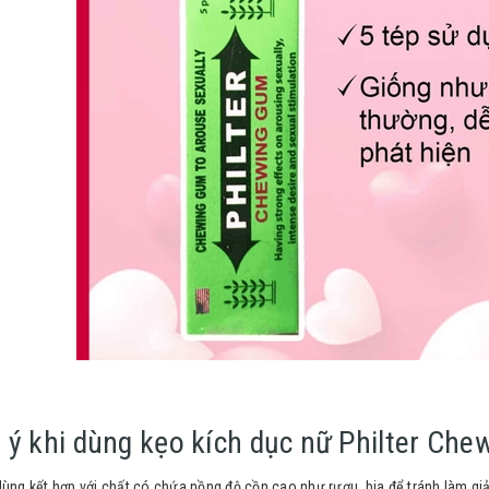
 ý khi dùng kẹo kích dục nữ Philter Ch
dùng kết hợp với chất có chứa nồng độ cồn cao như rượu, bia để tránh làm gi