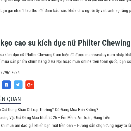
 bạn gái nhai 1 tép thôi để đảm bảo sức khỏe cho người ấy và tránh sự lãng 
kẹo cao su kích dục nữ Philter Chewing 
su kích dục nữ Philter Chewing Gum hiện đã được manhsextoy.com nhập khẩu
Để mua sản phẩm chính hãng ở Hà Nội hoặc mua online trên toàn quốc, bạn có
 0979617634
IÊN QUAN
 Giả Rung Khác Gì Loại Thường? Có Đáng Mua Hơn Không?
Dương Vật Giả Đáng Mua Nhất 2026 – Êm Mềm, An Toàn, Đáng Tiền
 khi mua âm đạo giả khiến bạn mất tiền oan – Hướng dẫn chọn đúng ngay từ l