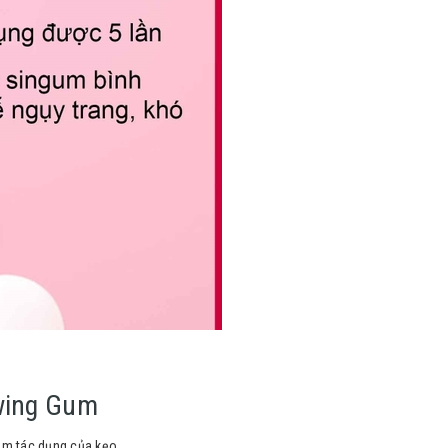
ewing Gum
ảm tác dụng của kẹo.