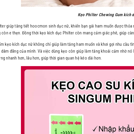
Kẹo Philter Chewing Gum kích 
ilter giúp tăng tiết hoocmon sinh dục nữ, khiến bạn gái ham muốn được thỏa
g còn e thẹn. Đồng thời kẹo kích dục Philter còn mang cảm giác phê, giúp c
ẩm kẹo kích dục nữ không chỉ giúp làm tăng ham muốn và khơi gợi nhu cầu tì
 dâm đãng của mình. Và việc dùng kẹo còn giúp làm tăng khoái cảm nhờ nó k
ng nhanh hơn, lâu hơn, giúp thời gian quan hệ kéo dài hơn.