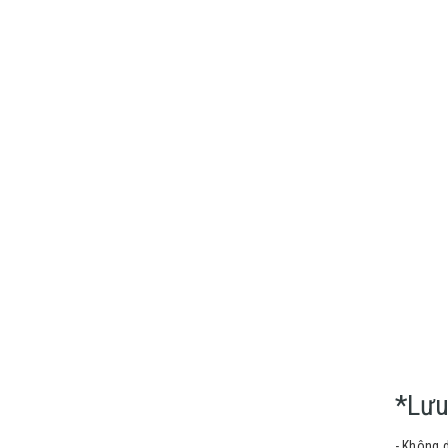
*Lưu
- Không 