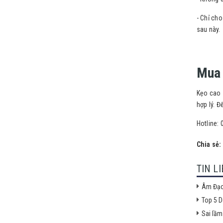
- Chỉ cho
sau này.
Mua 
Kẹo cao 
hợp lý. 
Hotline:
Chia sẻ:
TIN L
Âm Đạo
Top 5 
Sai lầm