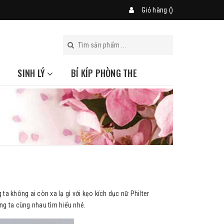
Giỏ hàng (
)
SINH LÝ
BÍ KÍP PHÒNG THE
a không ai còn xa lạ gì với kẹo kích dục nữ Philter
ng ta cùng nhau tìm hiểu nhé.