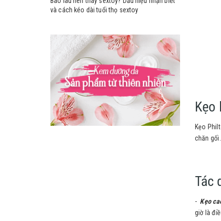
Bao lâu nên thay sextoy? Dấu hiệu nhận biết
và cách kéo dài tuổi thọ sextoy
Kẹo 
Kẹo Phil
chăn gối.
Tác 
-
Kẹo ca
giờ là đ