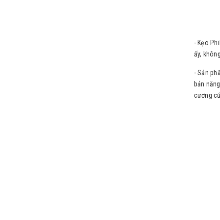
- Kẹo Ph
ấy, khôn
- Sản ph
bản năng
cương cứ