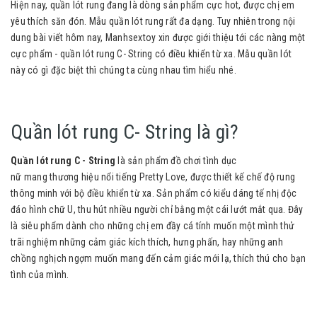
Hiện nay, quần lót rung đang là dòng sản phẩm cực hot, được chị em
yêu thích săn đón. Mẫu quần lót rung rất đa dạng. Tuy nhiên trong nội
dung bài viết hôm nay, Manhsextoy xin được giới thiệu tới các nàng một
cực phẩm - quần lót rung C- String có điều khiển từ xa. Mẫu quần lót
này có gì đặc biệt thì chúng ta cùng nhau tìm hiểu nhé.
Quần lót rung C- String là gì?
Quần lót rung C - String
là sản phẩm đồ chơi tình dục
nữ mang thương hiệu nổi tiếng Pretty Love, được thiết kế chế độ rung
thông minh với bộ điều khiển từ xa. Sản phẩm có kiểu dáng tế nhị độc
đáo hình chữ U, thu hút nhiều người chỉ bằng một cái lướt mắt qua. Đây
là siêu phẩm dành cho những chị em đầy cá tính muốn một mình thử
trãi nghiệm những cảm giác kích thích, hưng phấn, hay những anh
chồng nghịch ngợm muốn mang đến cảm giác mới lạ, thích thú cho bạn
tình của mình.