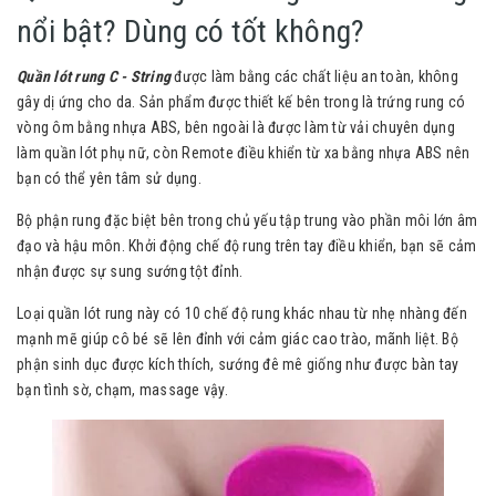
nổi bật? Dùng có tốt không?
Quần lót rung C - String
được làm bằng các chất liệu an toàn, không
gây dị ứng cho da. Sản phẩm được thiết kế bên trong là trứng rung có
vòng ôm bằng nhựa ABS, bên ngoài là được làm từ vải chuyên dụng
làm quần lót phụ nữ, còn Remote điều khiển từ xa bằng nhựa ABS nên
bạn có thể yên tâm sử dụng.
Bộ phận rung đặc biệt bên trong chủ yếu tập trung vào phần môi lớn âm
đạo và hậu môn. Khởi động chế độ rung trên tay điều khiển, bạn sẽ cảm
nhận được sự sung sướng tột đỉnh.
Loại quần lót rung này có 10 chế độ rung khác nhau từ nhẹ nhàng đến
mạnh mẽ giúp cô bé sẽ lên đỉnh với cảm giác cao trào, mãnh liệt. Bộ
phận sinh dục được kích thích, sướng đê mê giống như được bàn tay
bạn tình sờ, chạm, massage vậy.