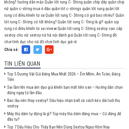
không?
hướng dẫn mặc Quần lót rung C- String
quần chíp dây
quần chip
nữ
quần c-string mua ở đâu
quần lót c-strings
quần lót rung
quần lót
rung có điều khiển từ xa
Quần lót rung C- String có giá bao nhiêu?
Quần
lót rung C- String có tốt không?
Quần lót rung C- Tring là gì?
quần sịp
rung có điều khiển từ xa
review Quần lót rung C- String
sextoy cao cấp
sextoy cho nữ
sextoy nữ hà nội
đánh giá Quần lót rung C- String
đồ
chơi tình dục cho nữ
đồ chơi tình dục giá rẻ
Chia sẻ:
TIN LIÊN QUAN
Top 5 Dương Vật Giả Đáng Mua Nhất 2026 – Êm Mềm, An Toàn, Đáng
Tiền
Sai lầm khi mua âm đạo giả khiến bạn mất tiền oan – Hướng dẫn chọn
đúng ngay từ lần đầu
Bao lâu nên thay sextoy? Dấu hiệu nhận biết và cách kéo dài tuổi thọ
sextoy
Máy thủ dâm tự động là gì? Top máy thủ dâm đáng mua – Có đáng để
đầu tư?
Top 7 Dấu Hiệu Cho Thấy Bạn Nên Dùng Sextoy Ngay Hôm Nay