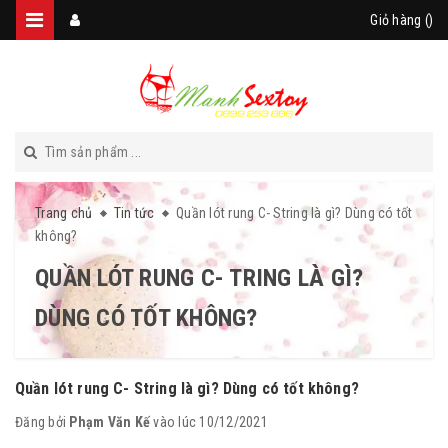
Giỏ hàng (
)
Trang chủ
Tin tức
Quần lót rung C- String là gì? Dùng có tốt
không?
QUẦN LÓT RUNG C- TRING LÀ GÌ?
DÙNG CÓ TỐT KHÔNG?
Quần lót rung C- String là gì? Dùng có tốt không?
Đăng bởi
Phạm Văn Kế
vào lúc 10/12/2021