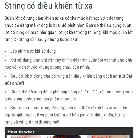
String có điều khiển từ xa
Quần lót có rung điều khiển từ xa có thể mặc kết hợp với các trang
phục dễ dàng mà không lo bị ai đó phát hiện. Bạn có thể sử dụng quần
lót có rung để mặc như quần lót lọt khe thông thường. Khi mặc quần lót
rung C- String cần lưu ý những bước sau:
Lắp pin trước khi sử dụng
Khi sử dụng, bạn chỉ cần tùy chỉnh dây trên quần lót và thắt cho phù
hợp với kích thước khung xương chậu của mình.
Sau đó, khởi động chế độ rung trên điều khiển bằng cách
ấn nút Bật
nút on/off
Chọn chế độ rung động phù hợp bằng nút "+", "-" , rồi tận hưởng cảm
giác sung sướng mà sản phẩm mang lại.
Sau khi sử dụng xong, tắt máy, bạn nên tháo rời phần vải bọc bên
ngoài, giặt sạch sẽ và phơi khô ráo. Tháo pin khỏi điều khiển, trứng
rung và cất giữ nơi thoáng mát.